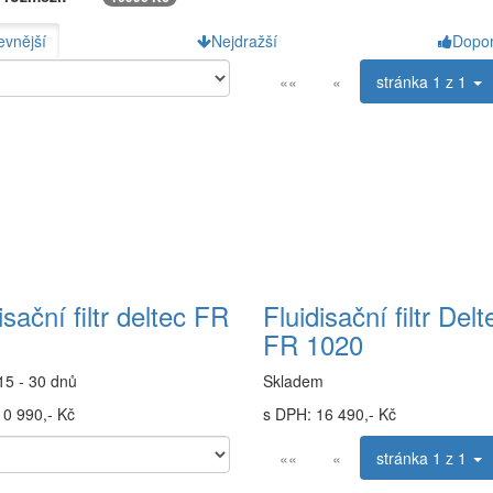
evnější
Nejdražší
Dopo
««
«
stránka
1 z 1
isační filtr deltec FR
Fluidisační filtr Delt
FR 1020
15 - 30 dnů
Skladem
10 990,- Kč
s DPH: 16 490,- Kč
««
«
stránka
1 z 1