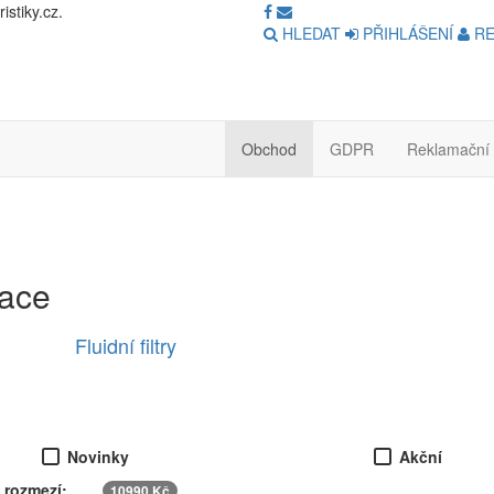
stiky.cz.
HLEDAT
PŘIHLÁŠENÍ
RE
Obchod
GDPR
Reklamační 
race
Fluidní filtry
Novinky
Akční
 rozmezí:
10990 Kč