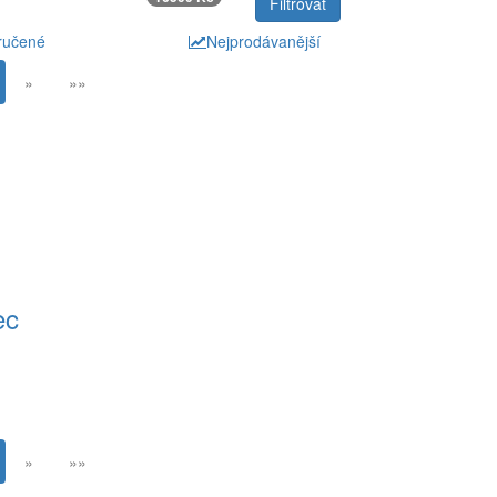
ručené
Nejprodávanější
»
»»
ec
»
»»