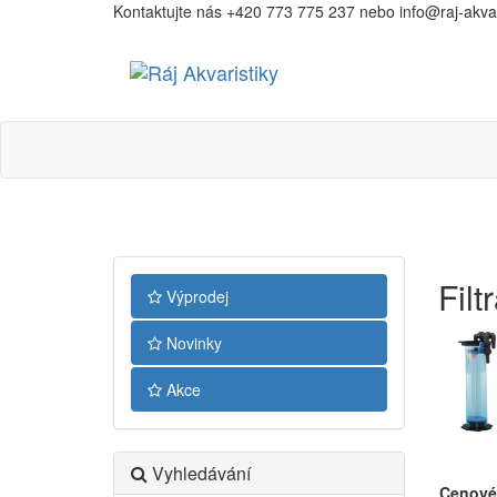
Kontaktujte nás +420 773 775 237 nebo info@raj-akvari
Ráj
Akvaristiky
Filt
Výprodej
Novinky
Akce
Vyhledávání
Cenové