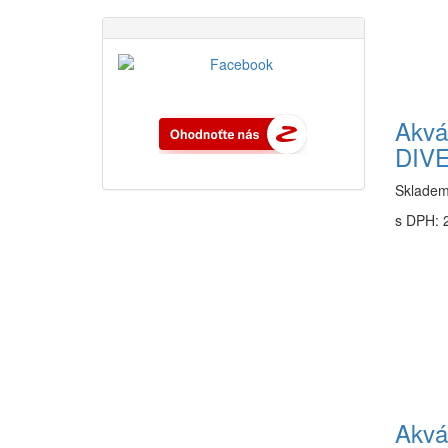
Akvár
DIV
Sklade
s DPH: 
Akvár