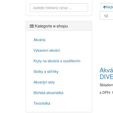
Nejl
Kategorie e-shopu
Akvária
Vybavení akvárií
Kryty na akvária s osvětlením
Akvár
Stolky a skříňky
DIV
Akvarijní sety
Sklade
s DPH: 
Mořská akvaristika
Teraristika