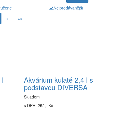
ručené
Nejprodávanější
»
»»
 l
Akvárium kulaté 2,4 l s
podstavou DIVERSA
Skladem
s DPH: 252,- Kč