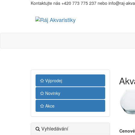
Kontaktujte nás +420 773 775 237 nebo info@raj-akvari
Ráj
Akvaristiky
Akv
Výprodej
Novinky
Akce
Vyhledávání
Cenové