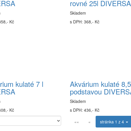
ERSA
rovné 25l DIVERSA
m
Skladem
358,- Kč
s DPH: 368,- Kč
ium kulaté 7 l
Akvárium kulaté 8,5 
ERSA
podstavou DIVERS
m
Skladem
408,- Kč
s DPH: 436,- Kč
««
«
stránka
1 z 4