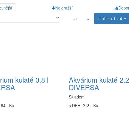
evnější
Nejdražší
Dopo
««
«
stránka
1 z 4
ium kulaté 0,8 l
Akvárium kulaté 2,2
ERSA
DIVERSA
m
Skladem
184,- Kč
s DPH: 213,- Kč