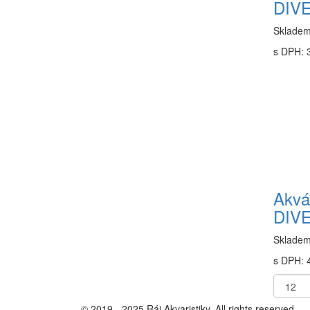
DIV
Sklade
s DPH: 
Akvár
DIV
Sklade
s DPH: 
© 2019 - 2025 Ráj Akvaristiky. All rights reserved.