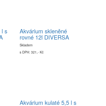
l s
Akvárium skleněné
A
rovné 12l DIVERSA
Skladem
s DPH: 321,- Kč
Akvárium kulaté 5,5 l s