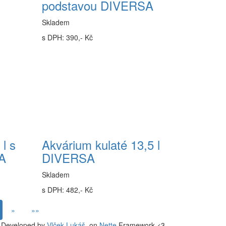
podstavou DIVERSA
Skladem
s DPH: 390,- Kč
l s
Akvárium kulaté 13,5 l
A
DIVERSA
Skladem
s DPH: 482,- Kč
»
»»
Developed by
Vlček Lukáš
. on
Nette
Framework <3.