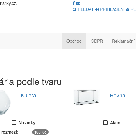
stiky.cz.
HLEDAT
PŘIHLÁŠENÍ
RE
Obchod
GDPR
Reklamační 
ária podle tvaru
Kulatá
Rovná
Novinky
Akční
 rozmezí:
180 Kč