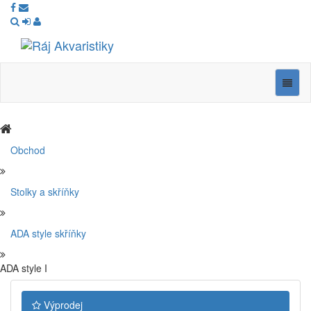
Ráj
Akvaristiky
Navig
Obchod
Stolky a skříňky
ADA style skříňky
ADA style I
Výprodej