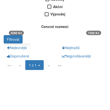
Akční
Výprodej
Cenové rozmezí:
4280 Kč
7300 Kč
Nejlevnější
Nejdražší
Doporučené
Nejprodávanější
««
«
1 z 1
»
»»