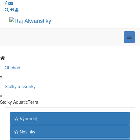
Ráj
Akvaristiky
Navig
Obchod
Stolky a skříňky
Stolky AquaticTerra
Výprodej
Novinky