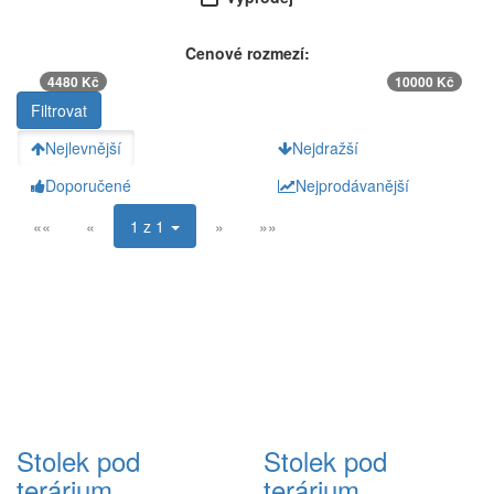
Cenové rozmezí:
4480 Kč
10000 Kč
Nejlevnější
Nejdražší
Doporučené
Nejprodávanější
««
«
1 z 1
»
»»
Stolek pod
Stolek pod
terárium
terárium