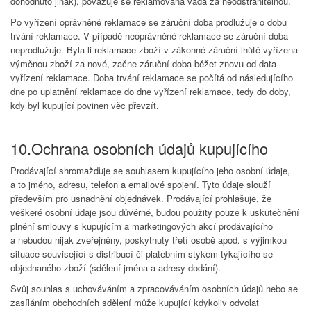
dohodnuto jinak), považuje se reklamovaná vada za neodstranitelnou.
Po vyřízení oprávněné reklamace se záruční doba prodlužuje o dobu
trvání reklamace. V případě neoprávněné reklamace se záruční doba
neprodlužuje. Byla-li reklamace zboží v zákonné záruční lhůtě vyřízena
výměnou zboží za nové, začne záruční doba běžet znovu od data
vyřízení reklamace. Doba trvání reklamace se počítá od následujícího
dne po uplatnění reklamace do dne vyřízení reklamace, tedy do doby,
kdy byl kupující povinen věc převzít.
10.Ochrana osobních údajů kupujícího
Prodávající shromažďuje se souhlasem kupujícího jeho osobní údaje,
a to jméno, adresu, telefon a emailové spojení. Tyto údaje slouží
především pro usnadnění objednávek. Prodávající prohlašuje, že
veškeré osobní údaje jsou důvěrné, budou použity pouze k uskutečnění
plnění smlouvy s kupujícím a marketingových akcí prodávajícího
a nebudou nijak zveřejněny, poskytnuty třetí osobě apod. s výjimkou
situace související s distribucí či platebním stykem týkajícího se
objednaného zboží (sdělení jména a adresy dodání).
Svůj souhlas s uchováváním a zpracováváním osobních údajů nebo se
zasíláním obchodních sdělení může kupující kdykoliv odvolat