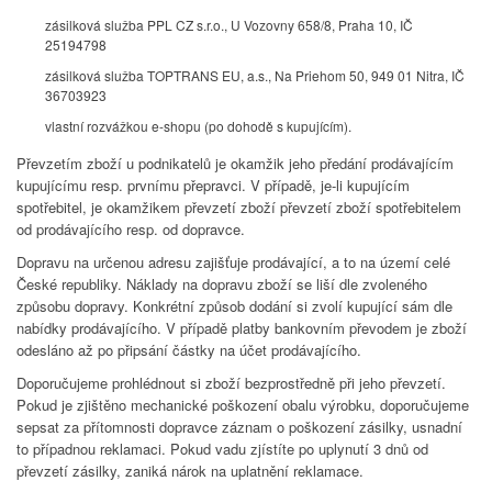
zásilková služba PPL CZ s.r.o., U Vozovny 658/8, Praha 10, IČ
25194798
zásilková služba TOPTRANS EU, a.s., Na Priehom 50, 949 01 Nitra, IČ
36703923
vlastní rozvážkou e-shopu (po dohodě s kupujícím).
Převzetím zboží u podnikatelů je okamžik jeho předání prodávajícím
kupujícímu resp. prvnímu přepravci. V případě, je-li kupujícím
spotřebitel, je okamžikem převzetí zboží převzetí zboží spotřebitelem
od prodávajícího resp. od dopravce.
Dopravu na určenou adresu zajišťuje prodávající, a to na území celé
České republiky. Náklady na dopravu zboží se liší dle zvoleného
způsobu dopravy. Konkrétní způsob dodání si zvolí kupující sám dle
nabídky prodávajícího. V případě platby bankovním převodem je zboží
odesláno až po připsání částky na účet prodávajícího.
Doporučujeme prohlédnout si zboží bezprostředně při jeho převzetí.
Pokud je zjištěno mechanické poškození obalu výrobku, doporučujeme
sepsat za přítomnosti dopravce záznam o poškození zásilky, usnadní
to případnou reklamaci. Pokud vadu zjístíte po uplynutí 3 dnů od
převzetí zásilky, zaniká nárok na uplatnění reklamace.