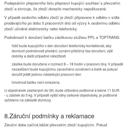
Podepsáním přepravního listu přepravci kupující souhlasí s převzetím
zboží a stvrzuje, že zboží dorazilo mechanicky nepoškozené.
V případě osobního odběru zboží je zboží připraveno k odběru v sídle
prodávajícího po dobu 5 pracovních dnů od výzvy k osobnímu odběru
zboží učiněné elektronicky nebo telefonicky.
Podrobnosti k doručení balíku zásilkovou službou PPL a TOPTRANS:
řidič bude kupujícího v den doručení telefonicky kontaktovat, aby
domluvil podrobnosti předání, oznámí přibližný čas doručení, výši
dobírky a další případné náležitosti
zásilka bude doručena v rozmezí 8 – 18 hodin v pracovní dny. V případě
nezastižení bude kupujícímu zanecháno oznámení a balík se pokusí
doručit ještě jednou následující pracovní den
hmotnost balíku není omezena.
U objednávek zasílaných do SK, bude účtováno poštovné a balné 11 EUR
- u zásilek do 5 kg. V případě vyšší váhy celkové objednávky, je poštovné
vyčísleno na základě domluvy.
8.Záruční podmínky a reklamace
Záruční doba začíná běžet převzetím zboží kupujícím. Pokud