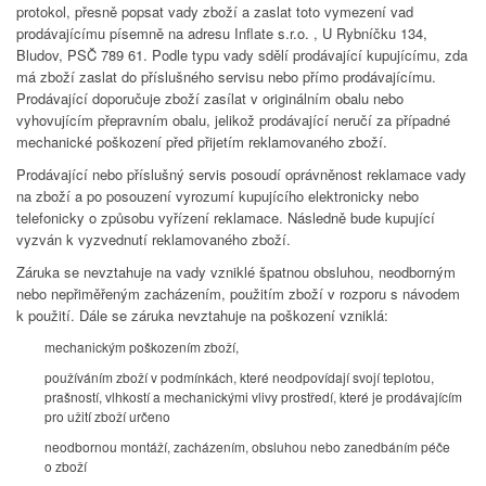
protokol, přesně popsat vady zboží a zaslat toto vymezení vad
prodávajícímu písemně na adresu Inflate s.r.o. , U Rybníčku 134,
Bludov, PSČ 789 61. Podle typu vady sdělí prodávající kupujícímu, zda
má zboží zaslat do příslušného servisu nebo přímo prodávajícímu.
Prodávající doporučuje zboží zasílat v originálním obalu nebo
vyhovujícím přepravním obalu, jelikož prodávající neručí za případné
mechanické poškození před přijetím reklamovaného zboží.
Prodávající nebo příslušný servis posoudí oprávněnost reklamace vady
na zboží a po posouzení vyrozumí kupujícího elektronicky nebo
telefonicky o způsobu vyřízení reklamace. Následně bude kupující
vyzván k vyzvednutí reklamovaného zboží.
Záruka se nevztahuje na vady vzniklé špatnou obsluhou, neodborným
nebo nepřiměřeným zacházením, použitím zboží v rozporu s návodem
k použití. Dále se záruka nevztahuje na poškození vzniklá:
mechanickým poškozením zboží,
používáním zboží v podmínkách, které neodpovídají svojí teplotou,
prašností, vlhkostí a mechanickými vlivy prostředí, které je prodávajícím
pro užití zboží určeno
neodbornou montáží, zacházením, obsluhou nebo zanedbáním péče
o zboží