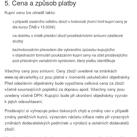
5. Cena a způsob platby
Kupní cenu lze uhradit takto:
v případě osobního odběru zboží v hotovosti (horní limit kupní ceny je
dle kurzu ČNB v 15.000€)
na dobírku v místě předání zboží prostřednictvím smluvní zásilkové
služby
bezhotovostním převodem dle vybraného způsobu kupujícího
v objednacím formuláři poukázáním kupní ceny na účet prodávajícího
pod příslušným variabilním symbolem, který platbu identifikuje
Všechny ceny jsou smluvní. Ceny zboží uvedené na stránkách
www.raj-akvaristiky.cz jsou platné v momentě uskutečnění objednávky.
Před odesláním objednávky bude vypočtena celková cena za zboží
včetně souvisejících poplatků za dopravu apod. Všechny ceny jsou
uvedeny včetně DPH. Kupující bude při ukončení objednávky vyzván
k jejich odsouhlasení.
Prodávající si vyhrazuje právo tiskových chyb a změny cen v případě
změny peněžních kurzů, výrazném nárůstu inflace nebo při výrazných
změnách dodavatelských podmínek u výrobců a ostatních dodavatelů
zboží.