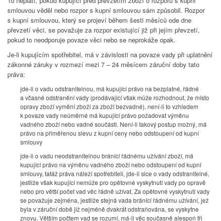
To neplatí, pokud kupující před převzetím zboží o rozporu s kupní
smlouvou věděl nebo rozpor s kupní smlouvou sám způsobil. Rozpor
s kupní smlouvou, který se projeví během šesti měsíců ode dne
převzetí věci, se považuje za rozpor existující již při jejím převzetí,
pokud to neodporuje povaze věci nebo se neprokáže opak.
Je-li kupujícím spotřebitel, má v závislosti na povaze vady při uplatnění
zákonné záruky v rozmezí mezi 7 – 24 měsícem záruční doby tato
práva:
jde-li o vadu odstranitelnou, má kupující právo na bezplatné, řádné
a včasné odstranění vady (prodávající však může rozhodnout, že místo
opravy zboží vymění zboží za zboží bezvadné), není-li to vzhledem
k povaze vady neúměrné má kupující právo požadovat výměnu
vadného zboží nebo vadné součásti. Není-li takový postup možný, má
právo na přiměřenou slevu z kupní ceny nebo odstoupení od kupní
smlouvy
jde-li o vadu neodstranitelnou bránící řádnému užívání zboží, má
kupující právo na výměnu vadného zboží nebo odstoupení od kupní
smlouvy, tatáž práva náleží spotřebiteli, jde-li sice o vady odstranitelné,
jestliže však kupující nemůže pro opětovné vyskytnutí vady po opravě
nebo pro větší počet vad věc řádně užívat. Za opětovné vyskytnutí vady
se považuje zejména, jestliže stejná vada bránící řádnému užívání, jež
byla v záruční době již nejméně dvakrát odstraňována, se vyskytne
znovu. Větším počtem vad se rozumí, má-li věc současně alespoň tři