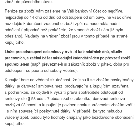
zboží do původního stavu.
Peníze za zboží Vám zašleme na Váš bankovní účet co nejdříve,
nejpozději do 14 dnů od dnů od odstoupení od smlouvy, ne však dříve
než dojde k doručení vraceného zboží zpět na naše reklamační
oddělení ( případně než prokážete, že vracené zboží nám již bylo
odesláno). Náklady na vrácení zboží jsou v tomto případě na straně
kupujícího.
Lhůta pro odstoupení od smlouvy trvá 14 kalendářních dnů, nikoliv
pracovních, a začíná běžet následující kalendářní den po převzetí zboží
(např. převezme-li si zákazník zboží v pátek, doba pro
spotřebitelem
odstoupení se počítá od soboty včetně).
Kupující bere na vědomí skutečnost, že jsou-li se zbožím poskytovány
dárky, je darovací smlouva mezi prodávajícím a kupujícím uzavřena
s podmínkou, že dojde-li k využití práva spotřebitele odstoupit od
smlouvy dle § 53 odst. 7 občanského zákoníku, darovací smlouva
pozbývá účinnosti a kupující je povinen spolu s vráceným zbožím vrátit
i s ním související poskytnuté dárky. V případě, že tyto nebudou
vráceny zpět, budou tyto hodnoty chápány jako bezdůvodné obohacení
kupujícího.