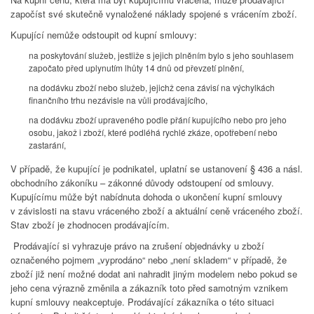
započíst své skutečně vynaložené náklady spojené s vrácením zboží.
Kupující nemůže odstoupit od kupní smlouvy:
na poskytování služeb, jestliže s jejich plněním bylo s jeho souhlasem
započato před uplynutím lhůty 14 dnů od převzetí plnění,
na dodávku zboží nebo služeb, jejichž cena závisí na výchylkách
finančního trhu nezávisle na vůli prodávajícího,
na dodávku zboží upraveného podle přání kupujícího nebo pro jeho
osobu, jakož i zboží, které podléhá rychlé zkáze, opotřebení nebo
zastarání,
V případě, že kupující je podnikatel, uplatní se ustanovení § 436 a násl.
obchodního zákoníku – zákonné důvody odstoupení od smlouvy.
Kupujícímu může být nabídnuta dohoda o ukončení kupní smlouvy
v závislosti na stavu vráceného zboží a aktuální ceně vráceného zboží.
Stav zboží je zhodnocen prodávajícím.
Prodávající si vyhrazuje právo na zrušení objednávky u zboží
označeného pojmem „vyprodáno“ nebo „není skladem“ v případě, že
zboží již není možné dodat ani nahradit jiným modelem nebo pokud se
jeho cena výrazně změnila a zákazník toto před samotným vznikem
kupní smlouvy neakceptuje. Prodávající zákazníka o této situaci