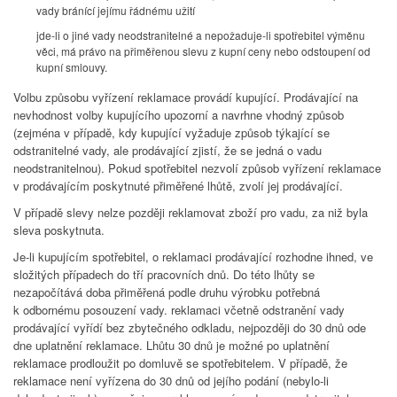
vady bránící jejímu řádnému užití
jde-li o jiné vady neodstranitelné a nepožaduje-li spotřebitel výměnu
věci, má právo na přiměřenou slevu z kupní ceny nebo odstoupení od
kupní smlouvy.
Volbu způsobu vyřízení reklamace provádí kupující. Prodávající na
nevhodnost volby kupujícího upozorní a navrhne vhodný způsob
(zejména v případě, kdy kupující vyžaduje způsob týkající se
odstranitelné vady, ale prodávající zjistí, že se jedná o vadu
neodstranitelnou). Pokud spotřebitel nezvolí způsob vyřízení reklamace
v prodávajícím poskytnuté přiměřené lhůtě, zvolí jej prodávající.
V případě slevy nelze později reklamovat zboží pro vadu, za niž byla
sleva poskytnuta.
Je-li kupujícím spotřebitel, o reklamaci prodávající rozhodne ihned, ve
složitých případech do tří pracovních dnů. Do této lhůty se
nezapočítává doba přiměřená podle druhu výrobku potřebná
k odbornému posouzení vady. reklamaci včetně odstranění vady
prodávající vyřídí bez zbytečného odkladu, nejpozději do 30 dnů ode
dne uplatnění reklamace. Lhůtu 30 dnů je možné po uplatnění
reklamace prodloužit po domluvě se spotřebitelem. V případě, že
reklamace není vyřízena do 30 dnů od jejího podání (nebylo-li