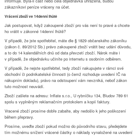
informuje. Byla-li část nebo celá objednávka uhrazena, budou
zákazníkovi peníze vráceny na účet.
Vrácení zboží ve 14denní lhůtě
Jak postupovat, když zakoupené zboží pro vás není to pravé a chcete
ho vrátit v zákonné 14denní lhůtě?
V případě, že jste spotřebitel, máte dle § 1829 občanského zákoníku
(zákon č. 89/2012 Sb.) právo zakoupené zboží vrátit bez udání důvodu,
a to do 14 kalendářních dnů od data převzetí zboží. Nárok máte i
v případě, že objednávku učiníte po internetu s osobním odběrem.
V případě, že nejste spotřebitel, tedy zboží nakupujete v rámci své
obchodní či podnikatelské činnosti (o čemž rozhoduje uvedení IČ na
nákupním dokladu), právo na odstoupení vám nevzniká, neboť zákon
tuto možnost neuvádí.
Zboží zašlete na adresu: Inflate s.r.o., U rybníčku 134, Bludov 789 61
spolu s vyplněným reklamačním protokolem a kopií faktury.
Vracené zboží prosíme dobře zabalte, aby nedošlo k jeho poškození
během přepravy.
Prosíme, uveďte zboží pokud možno do původního stavu, předejdete
tím možnému snížení vrácené částky o náklady vynaložené na uvedení