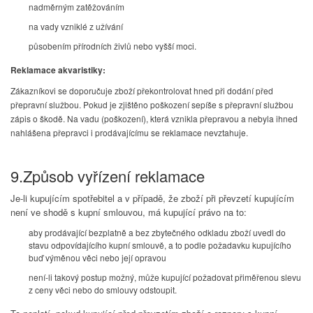
nadměrným zatěžováním
na vady vzniklé z užívání
působením přírodních živlů nebo vyšší moci.
Reklamace akvaristiky:
Zákazníkovi se doporučuje zboží překontrolovat hned při dodání před
přepravní službou. Pokud je zjištěno poškození sepíše s přepravní službou
zápis o škodě. Na vadu (poškození), která vznikla přepravou a nebyla ihned
nahlášena přepravci i prodávajícímu se reklamace nevztahuje.
9.Způsob vyřízení reklamace
Je-li kupujícím spotřebitel a v případě, že zboží při převzetí kupujícím
není ve shodě s kupní smlouvou, má kupující právo na to:
aby prodávající bezplatně a bez zbytečného odkladu zboží uvedl do
stavu odpovídajícího kupní smlouvě, a to podle požadavku kupujícího
buď výměnou věci nebo její opravou
není-li takový postup možný, může kupující požadovat přiměřenou slevu
z ceny věci nebo do smlouvy odstoupit.