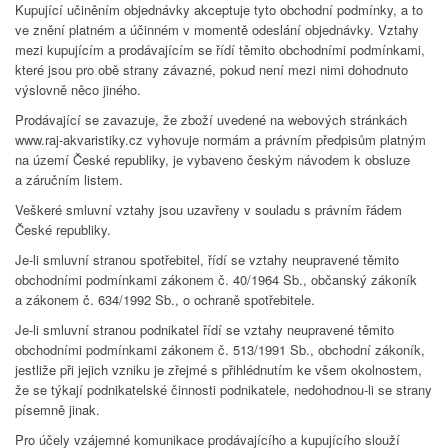
Kupující učiněním objednávky akceptuje tyto obchodní podmínky, a to
ve znění platném a účinném v momentě odeslání objednávky. Vztahy
mezi kupujícím a prodávajícím se řídí těmito obchodními podmínkami,
které jsou pro obě strany závazné, pokud není mezi nimi dohodnuto
výslovně něco jiného.
Prodávající se zavazuje, že zboží uvedené na webových stránkách
www.raj-akvaristiky.cz vyhovuje normám a právním předpisům platným
na území České republiky, je vybaveno českým návodem k obsluze
a záručním listem.
Veškeré smluvní vztahy jsou uzavřeny v souladu s právním řádem
České republiky.
Je-li smluvní stranou spotřebitel, řídí se vztahy neupravené těmito
obchodními podmínkami zákonem č. 40/1964 Sb., občanský zákoník
a zákonem č. 634/1992 Sb., o ochraně spotřebitele.
Je-li smluvní stranou podnikatel řídí se vztahy neupravené těmito
obchodními podmínkami zákonem č. 513/1991 Sb., obchodní zákoník,
jestliže při jejich vzniku je zřejmé s přihlédnutím ke všem okolnostem,
že se týkají podnikatelské činnosti podnikatele, nedohodnou-li se strany
písemně jinak.
Pro účely vzájemné komunikace prodávajícího a kupujícího slouží