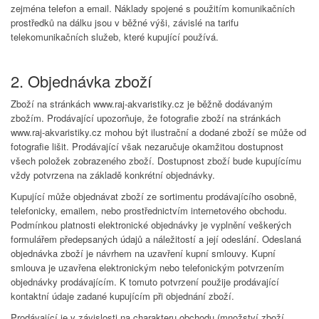
zejména telefon a email. Náklady spojené s použitím komunikačních
prostředků na dálku jsou v běžné výši, závislé na tarifu
telekomunikačních služeb, které kupující používá.
2. Objednávka zboží
Zboží na stránkách www.raj-akvaristiky.cz je běžně dodávaným
zbožím. Prodávající upozorňuje, že fotografie zboží na stránkách
www.raj-akvaristiky.cz mohou být ilustrační a dodané zboží se může od
fotografie lišit. Prodávající však nezaručuje okamžitou dostupnost
všech položek zobrazeného zboží. Dostupnost zboží bude kupujícímu
vždy potvrzena na základě konkrétní objednávky.
Kupující může objednávat zboží ze sortimentu prodávajícího osobně,
telefonicky, emailem, nebo prostřednictvím internetového obchodu.
Podmínkou platnosti elektronické objednávky je vyplnění veškerých
formulářem předepsaných údajů a náležitostí a její odeslání. Odeslaná
objednávka zboží je návrhem na uzavření kupní smlouvy. Kupní
smlouva je uzavřena elektronickým nebo telefonickým potvrzením
objednávky prodávajícím. K tomuto potvrzení použije prodávající
kontaktní údaje zadané kupujícím při objednání zboží.
Prodávající je v závislosti na charakteru obchodu (množství zboží,