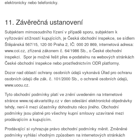
elektronicky nebo telefonicky.
11. Závěrečná ustanovení
Subjektem mimosoudního řízení v případě sporu, subjektem k
vyřizování stížností kupujících, je Česká obchodní inspekce, se sídlem
Štěpánská 567/15, 120 00 Praha 2, IČ: 000 20 869, internetová adresa:
www.coi.cz, zřízená zákonem č. 64/1986 Sb., o České obchodní
inspekci. Spor je možné řešit přes e-podatelnu na webových stránkách
České obchodní inspekce nebo prostřednictvím ODR platformy.
Dozor nad oblastí ochrany osobních údajů vykonává Úřad pro ochranu
osobních údajů dle zák. č. 101/2000 Sb., o ochraně osobních údajů,
www.uoou.cz.
Tyto obchodní podmínky platí ve znění uvedeném na internetové
stránce www.raj-akvaristiky.cz v den odeslání elektronické objednávky
tehdy, není-li mezi účastníky dohodnuto něco jiného. Obchodní
podmínky jsou platné pro všechny kupní smlouvy uzavírané mezi
prodávajícím a kupujícím.
Prodávající si vyhrazuje právo obchodní podmínky měnit. Změněné
podmínky vyhlásí vhodným způsobem na internetových stránkách