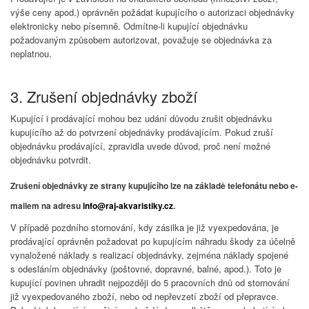
výše ceny apod.) oprávněn požádat kupujícího o autorizaci objednávky
elektronicky nebo písemně. Odmítne-li kupující objednávku
požadovaným způsobem autorizovat, považuje se objednávka za
neplatnou.
3. Zrušení objednávky zboží
Kupující i prodávající mohou bez udání důvodu zrušit objednávku
kupujícího až do potvrzení objednávky prodávajícím. Pokud zruší
objednávku prodávající, zpravidla uvede důvod, proč není možné
objednávku potvrdit.
Zrušení objednávky ze strany kupujícího lze na základě telefonátu nebo e-
mailem na adresu
info@raj-akvaristiky.cz
.
V případě pozdního stornování, kdy zásilka je již vyexpedována, je
prodávající oprávněn požadovat po kupujícím náhradu škody za účelně
vynaložené náklady s realizací objednávky, zejména náklady spojené
s odesláním objednávky (poštovné, dopravné, balné, apod.). Toto je
kupující povinen uhradit nejpozději do 5 pracovních dnů od stornování
již vyexpedovaného zboží, nebo od nepřevzetí zboží od přepravce.