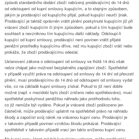
způsob standardního dodání zboží nabízený prodávajícím) do 14 dnů
od odstoupení od kupní smlouvy kupujícím, a to stejným způsobem,
jakým je prodávající od kupujícího přijal, pokud kupující neurčí jinak.
Prodávající je taktéž oprávněn vrátit plnění poskytnuté kupujícím již při
vrácení zboží kupujícím či jiným způsobem, pokud s tím kupující bude
souhlasit a nevzniknou tím kupujícímu další náklady. Odstoupí-li
kupující od kupní smlouvy, prodávající není povinen vrátit přijaté
peněžní prostředky kupujícímu dříve, než mu kupující zboží vrátí nebo
prokáže, že zboží prodávajícímu odeslal.
Ustanovení zákona o odstoupení od smlouvy ve lhůtě 14 dnů však
nelze chápat jako možnost bezplatného zapůjčení zboží. Spotřebitel
v případě využití práva na odstoupení od smlouvy do 14 dní od převzetí
plnění, musí prodávajícímu do 14 dnů od odstoupení od smlouvy vydat
vše, co na základě kupní smlouvy získal. Pokud to již není dobře
možné (např. v mezidobí bylo zboží zničeno nebo spotřebováno), musí
spotřebitel poskytnout peněžitou náhradu jako protihodnotu toho,
co již nemůže být vydáno. Pokud je vrácené zboží poškozeno jen
částečně, může prodávající uplatnit na spotřebiteli právo na náhradu
škody a započíst svůj nárok na vrácenou kupní cenu. Prodávající je
v takovém případě povinen vzniklou škodu prokázat. Prodávající
spotřebiteli v takovém případě vrací jen takto sníženou kupní cenu.
Na kupní cenu, která má být kupujícímu vrácena, může prodávající