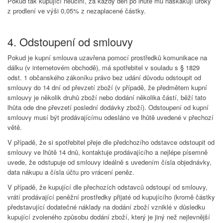
Pokud tak kupující neučiní, za každý den po lhůtě mu naskakují úroky
z prodlení ve výši 0,05% z nezaplacené částky.
4. Odstoupení od smlouvy
Pokud je kupní smlouva uzavřena pomocí prostředků komunikace na
dálku (v internetovém obchodě), má spotřebitel v souladu s § 1829
odst. 1 občanského zákoníku právo bez udání důvodu odstoupit od
smlouvy do 14 dní od převzetí zboží (v případě, že předmětem kupní
smlouvy je několik druhů zboží nebo dodání několika částí, běží tato
lhůta ode dne převzetí poslední dodávky zboží). Odstoupení od kupní
smlouvy musí být prodávajícímu odesláno ve lhůtě uvedené v přechozí
větě.
V případě, že si spotřebitel přeje dle předchozího odstavce odstoupit od
smlouvy ve lhůtě 14 dnů, kontaktuje prodávajícího a nejlépe písemně
uvede, že odstupuje od smlouvy ideálně s uvedením čísla objednávky,
data nákupu a čísla účtu pro vrácení peněz.
V případě, že kupující dle přechozích odstavců odstoupí od smlouvy,
vrátí prodávající peněžní prostředky přijaté od kupujícího (kromě částky
představující dodatečné náklady na dodání zboží vzniklé v důsledku
kupující zvoleného způsobu dodání zboží, který je jiný než nejlevnější