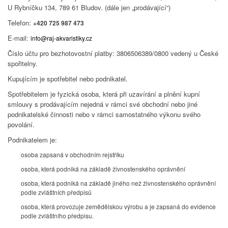
U Rybníčku 134, 789 61 Bludov. (dále jen „prodávající“)
Telefon:
+420 725 987 473
E-mail:
info@raj-akvaristiky.cz
Číslo účtu pro bezhotovostní platby: 3806506389/0800 vedený u České
spořitelny.
Kupujícím je spotřebitel nebo podnikatel.
Spotřebitelem je fyzická osoba, která při uzavírání a plnění kupní
smlouvy s prodávajícím nejedná v rámci své obchodní nebo jiné
podnikatelské činnosti nebo v rámci samostatného výkonu svého
povolání.
Podnikatelem je:
osoba zapsaná v obchodním rejstříku
osoba, která podniká na základě živnostenského oprávnění
osoba, která podniká na základě jiného než živnostenského oprávnění
podle zvláštních předpisů
osoba, která provozuje zemědělskou výrobu a je zapsaná do evidence
podle zvláštního předpisu.