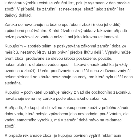
k danému výrobku existuje záruční list, pak je vystaven v den prodeje
zboží. V případě, že záruční list neexistuje, slouží jako záruční list
daňový doklad.
Záruka se nevztahuje na běžné opotřebení zboží (nebo jeho dílů)
způsobené používáním. Kratší životnost výrobku v takovém případě
nelze považovat za vadu a nelze ji ani jako takovou reklamovat.
Kupujícím – spotřebitelům je poskytována zákonná záruční doba 24
měsíců, nestanoví-li zvláštní právní předpis lhůtu delší. Výjimku může
tvořit zboží prodávané se slevou (zboží poškozené, použité,
nekompletní, s drobnou vadou apod. – taková charakteristika je vždy
uvedena u zboží). U věcí prodávaných za nižší cenu z důvodu vady či
nekompletnosti se záruka nevztahuje na vady, pro které byla nižší cena
sjednána.
Kupující – podnikatel uplatňuje nároky z vad dle obchodního zákoníku,
nevztahuje se na něj záruka podle občanského zákoníku.
V případě, že kupující objevil na zakoupeném zboží v průběhu záruční
doby vadu, která nebyla způsobena jeho nevhodným používáním, ale
vadou samotného výrobku, má v záruční době právo na reklamaci
zboží.
V případě reklamace zboží je kupující povinen vyplnit reklamační