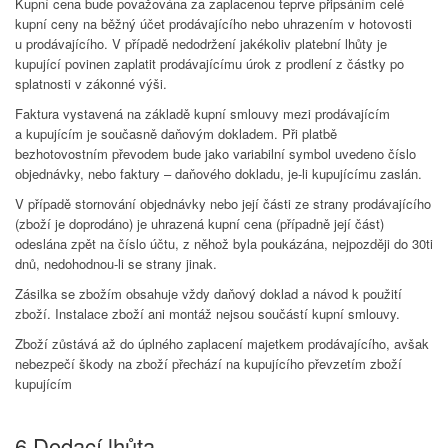
Kupní cena bude považována za zaplacenou teprve připsáním celé
kupní ceny na běžný účet prodávajícího nebo uhrazením v hotovosti
u prodávajícího. V případě nedodržení jakékoliv platební lhůty je
kupující povinen zaplatit prodávajícímu úrok z prodlení z částky po
splatnosti v zákonné výši.
Faktura vystavená na základě kupní smlouvy mezi prodávajícím
a kupujícím je současně daňovým dokladem. Při platbě
bezhotovostním převodem bude jako variabilní symbol uvedeno číslo
objednávky, nebo faktury – daňového dokladu, je-li kupujícímu zaslán.
V případě stornování objednávky nebo její části ze strany prodávajícího
(zboží je doprodáno) je uhrazená kupní cena (případně její část)
odeslána zpět na číslo účtu, z něhož byla poukázána, nejpozději do 30ti
dnů, nedohodnou-li se strany jinak.
Zásilka se zbožím obsahuje vždy daňový doklad a návod k použití
zboží. Instalace zboží ani montáž nejsou součástí kupní smlouvy.
Zboží zůstává až do úplného zaplacení majetkem prodávajícího, avšak
nebezpečí škody na zboží přechází na kupujícího převzetím zboží
kupujícím
6.Dodací lhůta