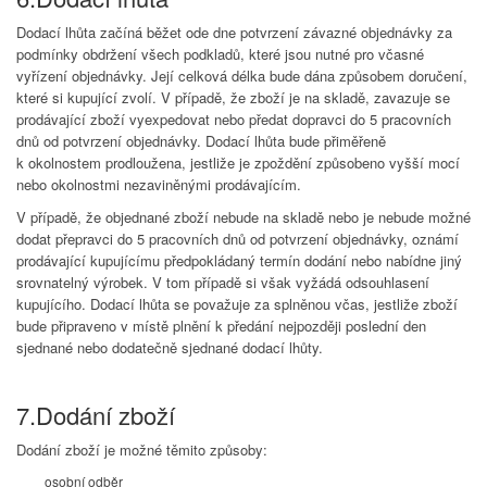
Dodací lhůta začíná běžet ode dne potvrzení závazné objednávky za
podmínky obdržení všech podkladů, které jsou nutné pro včasné
vyřízení objednávky. Její celková délka bude dána způsobem doručení,
které si kupující zvolí. V případě, že zboží je na skladě, zavazuje se
prodávající zboží vyexpedovat nebo předat dopravci do 5 pracovních
dnů od potvrzení objednávky. Dodací lhůta bude přiměřeně
k okolnostem prodloužena, jestliže je zpoždění způsobeno vyšší mocí
nebo okolnostmi nezaviněnými prodávajícím.
V případě, že objednané zboží nebude na skladě nebo je nebude možné
dodat přepravci do 5 pracovních dnů od potvrzení objednávky, oznámí
prodávající kupujícímu předpokládaný termín dodání nebo nabídne jiný
srovnatelný výrobek. V tom případě si však vyžádá odsouhlasení
kupujícího. Dodací lhůta se považuje za splněnou včas, jestliže zboží
bude připraveno v místě plnění k předání nejpozději poslední den
sjednané nebo dodatečně sjednané dodací lhůty.
7.Dodání zboží
Dodání zboží je možné těmito způsoby:
osobní odběr